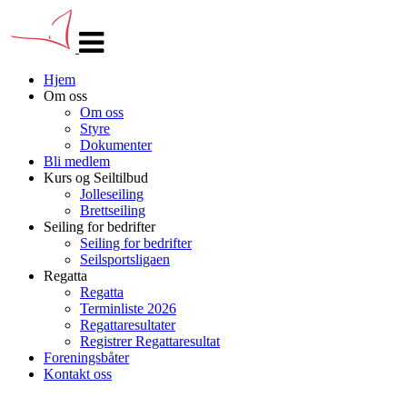
Veksle
navigasjon
Hjem
Om oss
Om oss
Styre
Dokumenter
Bli medlem
Kurs og Seiltilbud
Jolleseiling
Brettseiling
Seiling for bedrifter
Seiling for bedrifter
Seilsportsligaen
Regatta
Regatta
Terminliste 2026
Regattaresultater
Registrer Regattaresultat
Foreningsbåter
Kontakt oss