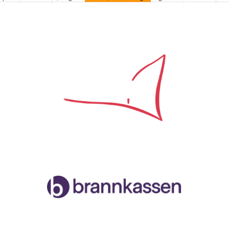
Samarbeidspartner
Malvik og Stjørdal Seilforening