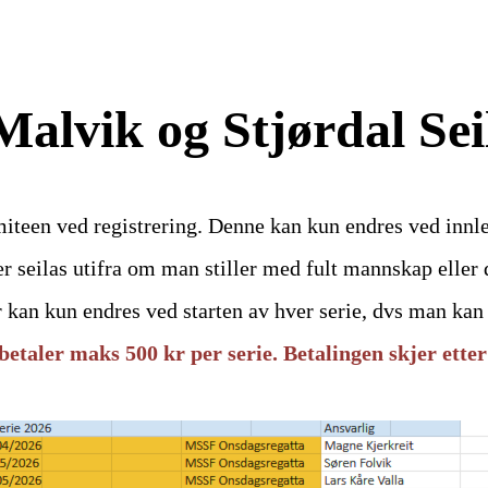
Malvik og Stjørdal Se
miteen ved registrering. Denne kan kun endres ved inn
er seilas utifra om man stiller med fult mannskap elle
 kan kun endres ved starten av hver serie, dvs man kan 
u betaler maks 500 kr per serie. Betalingen skjer ette