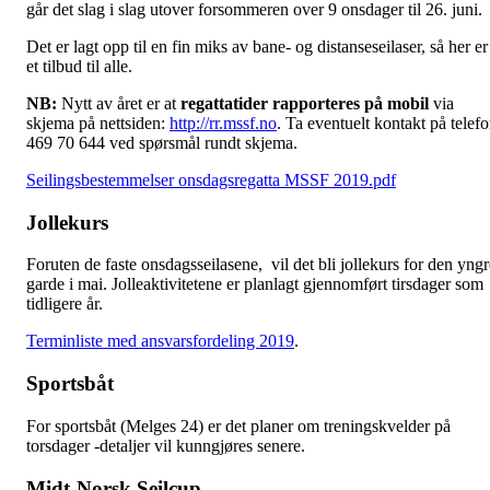
går det slag i slag utover forsommeren over 9 onsdager til 26. juni.
Det er lagt opp til en fin miks av bane- og distanseseilaser, så her er
et tilbud til alle.
NB:
Nytt av året er at
regattatider rapporteres på mobil
via
skjema på nettsiden:
http://rr.mssf.no
. Ta eventuelt kontakt på telef
469 70 644 ved spørsmål rundt skjema.
Seilingsbestemmelser onsdagsregatta MSSF 2019.pdf
Jollekurs
Foruten de faste onsdagsseilasene, vil det bli jollekurs for den yngr
garde i mai. Jolleaktivitetene er planlagt gjennomført tirsdager som
tidligere år.
Terminliste med ansvarsfordeling 2019
.
Sportsbåt
For sportsbåt (Melges 24) er det planer om treningskvelder på
torsdager -detaljer vil kunngjøres senere.
Midt-Norsk Seilcup