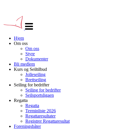
Veksle
navigasjon
Hjem
Om oss
Om oss
Styre
Dokumenter
Bli medlem
Kurs og Seiltilbud
Jolleseiling
Brettseiling
Seiling for bedrifter
Seiling for bedrifter
Seilsportsligaen
Regatta
Regatta
Terminliste 2026
Regattaresultater
Registrer Regattaresultat
Foreningsbåter