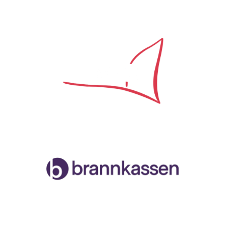
Samarbeidspartner
Malvik og Stjørdal Seilforening
Org.nr. 996888258