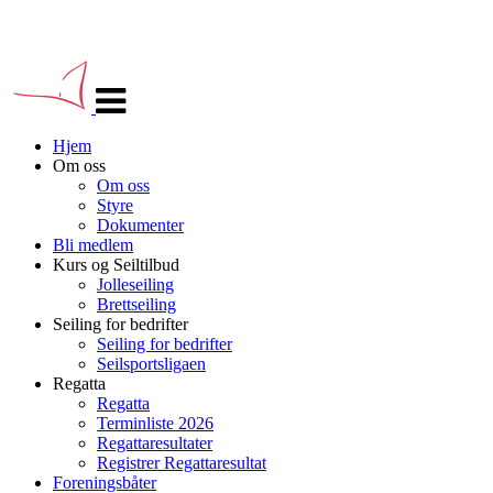
Veksle
navigasjon
Hjem
Om oss
Om oss
Styre
Dokumenter
Bli medlem
Kurs og Seiltilbud
Jolleseiling
Brettseiling
Seiling for bedrifter
Seiling for bedrifter
Seilsportsligaen
Regatta
Regatta
Terminliste 2026
Regattaresultater
Registrer Regattaresultat
Foreningsbåter