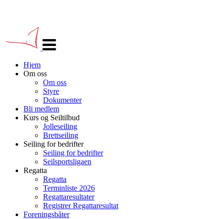
Veksle
navigasjon
Hjem
Om oss
Om oss
Styre
Dokumenter
Bli medlem
Kurs og Seiltilbud
Jolleseiling
Brettseiling
Seiling for bedrifter
Seiling for bedrifter
Seilsportsligaen
Regatta
Regatta
Terminliste 2026
Regattaresultater
Registrer Regattaresultat
Foreningsbåter