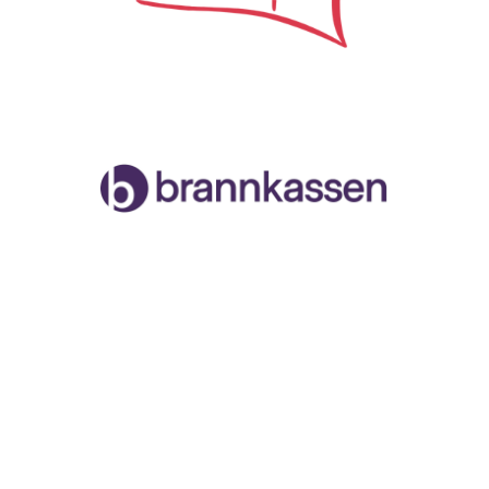
Samarbeidspartner
Malvik og Stjørdal Seilforening
Org.nr. 996888258
Havnegata, 7502 Stjørdal
Facebook
Instagram