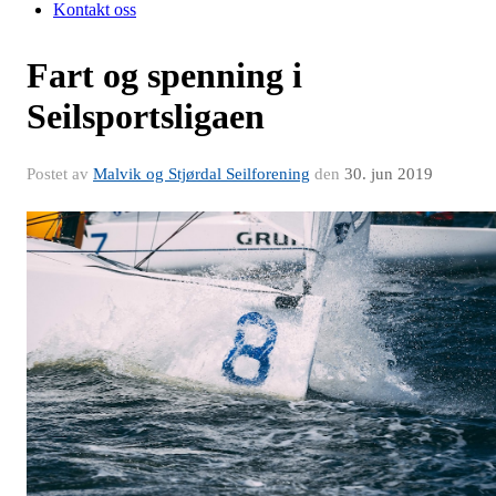
Kontakt oss
Fart og spenning i
Seilsportsligaen
Postet av
Malvik og Stjørdal Seilforening
den
30. jun 2019