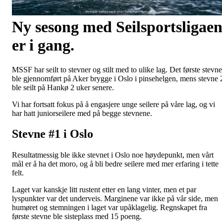
Ny sesong med Seilsportsligae
er i gang.
MSSF har seilt to stevner og stilt med to ulike lag. Det første stevne
ble gjennomført på Aker brygge i Oslo i pinsehelgen, mens stevne 
ble seilt på Hankø 2 uker senere.
Vi har fortsatt fokus på å engasjere unge seilere på våre lag, og vi
har hatt juniorseilere med på begge stevnene.
Stevne #1 i Oslo
Resultatmessig ble ikke stevnet i Oslo noe høydepunkt, men vårt
mål er å ha det moro, og å bli bedre seilere med mer erfaring i tette
felt.
Laget var kanskje litt rustent etter en lang vinter, men et par
lyspunkter var det underveis. Marginene var ikke på vår side, men
humøret og stemningen i laget var upåklagelig. Regnskapet fra
første stevne ble sisteplass med 15 poeng.