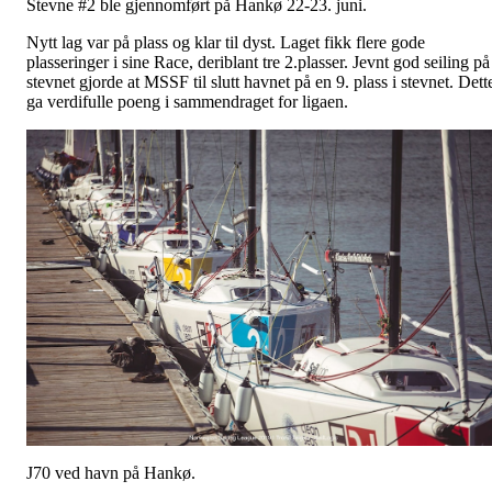
Stevne #2 ble gjennomført på Hankø 22-23. juni.
Nytt lag var på plass og klar til dyst. Laget fikk flere gode
plasseringer i sine Race, deriblant tre 2.plasser. Jevnt god seiling på
stevnet gjorde at MSSF til slutt havnet på en 9. plass i stevnet. Dett
ga verdifulle poeng i sammendraget for ligaen.
J70 ved havn på Hankø.