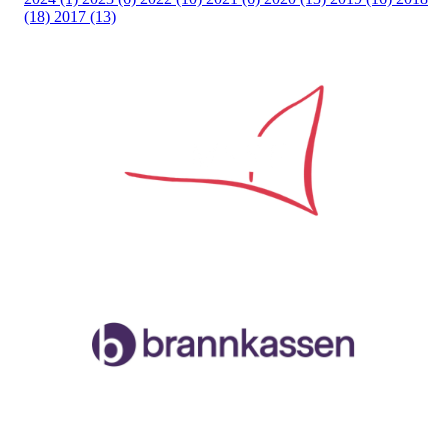
(18)
2017 (13)
Samarbeidspartner
Malvik og Stjørdal Seilforening
Org.nr. 996888258