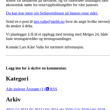
seilere for deltakelse på stevnene, og vil videreføre ordningen med
økonomisk støtte for reise/oppholdsutgifter for våre juniorer.
Du kan lese mere om Seilsportsligaen på ligaens egne sider.
Send en e-post til
lars.valla@ntebb.no
hvor du angir hvilke stevne(r
du ønsker å delta.
Vi planlegger å få til et opplegg med trening med Melges 24, både
faste treningskvelder og treningssamlinger.
Kontakt Lars Kåre Valla for nærmere informasjon.
Logg inn for å skrive en kommentar.
Kategori
Alle innlegg
Årsmøte (1)
RSS
Arkiv
2024 (1)
2023 (6)
2022 (10)
2021 (6)
2020 (13)
2019 (16)
2018