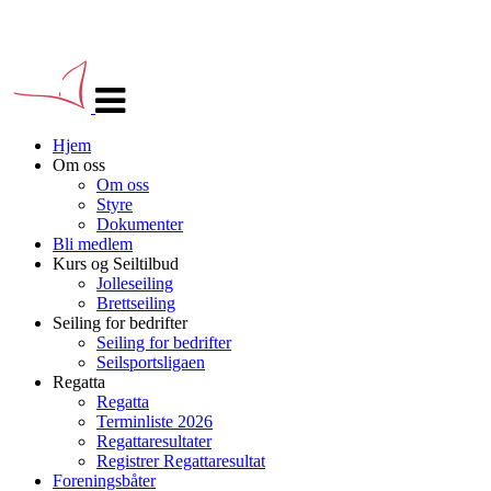
Veksle
navigasjon
Hjem
Om oss
Om oss
Styre
Dokumenter
Bli medlem
Kurs og Seiltilbud
Jolleseiling
Brettseiling
Seiling for bedrifter
Seiling for bedrifter
Seilsportsligaen
Regatta
Regatta
Terminliste 2026
Regattaresultater
Registrer Regattaresultat
Foreningsbåter