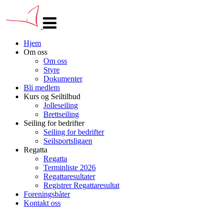
Veksle
navigasjon
Hjem
Om oss
Om oss
Styre
Dokumenter
Bli medlem
Kurs og Seiltilbud
Jolleseiling
Brettseiling
Seiling for bedrifter
Seiling for bedrifter
Seilsportsligaen
Regatta
Regatta
Terminliste 2026
Regattaresultater
Registrer Regattaresultat
Foreningsbåter
Kontakt oss