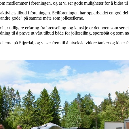
 som medlemmer i foreningen, og at vi ser gode muligheter for å bidra til 
årt aktivitetstilbud i foreningen. Seilforeningen har opparbeidet en god d
randre gode" på samme måte som jolleseilerne.
ar tidligere erfaring fra brettseiling, og kanskje er det noen som ser et 
nledning til å prøve ut vårt tilbud både for jolleseiling, sportsbåt og som 
lerne på Stjørdal, og vi ser frem til å utveksle videre tanker og ideer fo