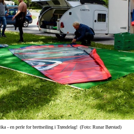
rvika - en perle for brettseiling i Trøndelag! (Foto: Runar Børstad)