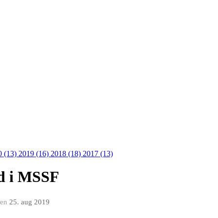
0 (13)
2019 (16)
2018 (18)
2017 (13)
ud i MSSF
en
25. aug 2019