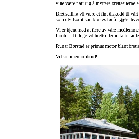
ville være naturlig å invitere brettseilerne
Brettseiling vil være et fint tilskudd til v
som utvilsomt kan brukes for å "gjøre hve
Vi er kjent med at flere av våre medlemmer h
fjorden. I tillegg vil brettseilerne få fin a
Runar Børstad er primus motor blant brettsei
Velkommen ombord!