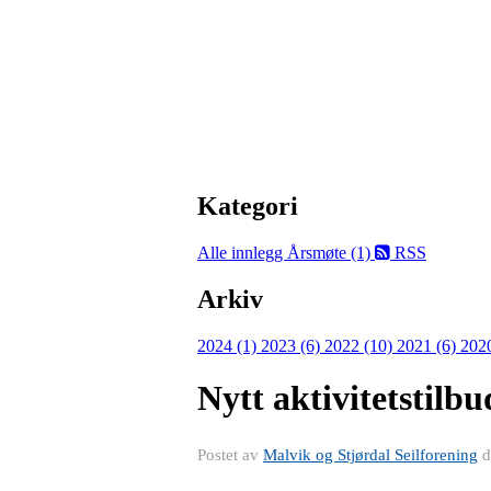
Kategori
Alle innlegg
Årsmøte (1)
RSS
Arkiv
2024 (1)
2023 (6)
2022 (10)
2021 (6)
202
Nytt aktivitetstilb
Postet av
Malvik og Stjørdal Seilforening
d